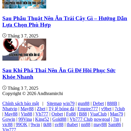
Sau Phẫu Thuật Nên Ăn Trái Cây Gì – Hướng Dẫn
Lựa Chọn Phù Hợp
Tháng 3 7, 2025
Sau Khi Phá Thai Nên Ăn Gì Để Hồi Phục Sức
Khỏe Nhanh
Tháng 3 7, 2025
Copyright © 2026 Andhramirchi
Chính sách bảo mật
|
Sitemap
win79
|
gun88
|
Debet
|
888B
|
Nhatvip
|
May88
|
Zbet
|
Tỷ lệ bóng đá
|
Empire777
|
v9bet
|
7club
|
May88
|
Vin88
|
Vb777
|
Onbet
|
Fo88
|
B88
|
VuaClub
|
Man79
|
Gowin
|
99Vina
|
King52
|
Gold88
|
Vb777 Club
nowgoal
|
7m
|
vic88
|
99OK
|
9win
|
tk88
|
sv88
|
thabet
|
nn88
|
may88
|
Sam86
|
Vin777