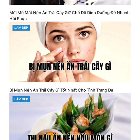
Mới Mổ Mắt Nên Ăn Trái Cây Gì? Chế Độ Dinh Dưỡng Để Nhanh
Hồi Phục
CATEGORIES
LÀM ĐẸP
Bị Mụn Nên Ăn Trái Cây Gì Tốt Nhất Cho Tình Trạng Da
CATEGORIES
LÀM ĐẸP