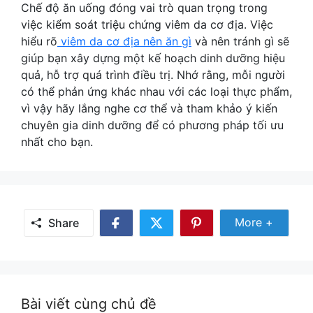
Chế độ ăn uống đóng vai trò quan trọng trong
việc kiểm soát triệu chứng viêm da cơ địa. Việc
hiểu rõ
viêm da cơ địa nên ăn gì
và nên tránh gì sẽ
giúp bạn xây dựng một kế hoạch dinh dưỡng hiệu
quả, hỗ trợ quá trình điều trị. Nhớ rằng, mỗi người
có thể phản ứng khác nhau với các loại thực phẩm,
vì vậy hãy lắng nghe cơ thể và tham khảo ý kiến
chuyên gia dinh dưỡng để có phương pháp tối ưu
nhất cho bạn.
Share Mor
More +
Share
Share
Share
Share
on
on
on
Facebook
Twitter
Pinterest
Bài viết cùng chủ đề