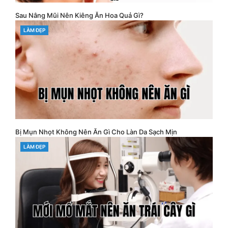
Sau Nâng Mũi Nên Kiêng Ăn Hoa Quả Gì?
CATEGORIES
LÀM ĐẸP
Bị Mụn Nhọt Không Nên Ăn Gì Cho Làn Da Sạch Mịn
CATEGORIES
LÀM ĐẸP