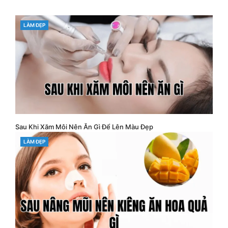
CATEGORIES
LÀM ĐẸP
Sau Khi Xăm Môi Nên Ăn Gì Để Lên Màu Đẹp
CATEGORIES
LÀM ĐẸP