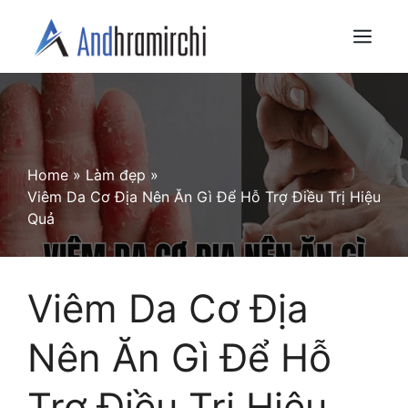
Skip
to
Menu
content
Home
»
Làm đẹp
»
Viêm Da Cơ Địa Nên Ăn Gì Để Hỗ Trợ Điều Trị Hiệu
Quả
Viêm Da Cơ Địa
Nên Ăn Gì Để Hỗ
Trợ Điều Trị Hiệu