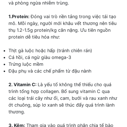
và phòng ngừa nhiễm trùng.
1.Protein:
Đóng vai trò nền tảng trong việc tái tạo
mô. Mỗi ngày, người mới khâu vết thương nên tiêu
thụ 1.2-1.5g protein/kg cân nặng. Ưu tiên nguồn
protein dễ tiêu hóa như:
Thịt gà luộc hoặc hấp (tránh chiên rán)
Cá hồi, cá ngừ giàu omega-3
Trứng luộc mềm
Đậu phụ và các chế phẩm từ đậu nành
2. Vitamin C:
Là yếu tố không thể thiếu cho quá
trình tổng hợp collagen. Bổ sung vitamin C qua
các loại trái cây như ổi, cam, bưởi và rau xanh như
ớt chuông, súp lơ xanh sẽ thúc đẩy quá trình lành
thương.
3. Kẽm:
Tham gia vào quá trình phân chia tế bào