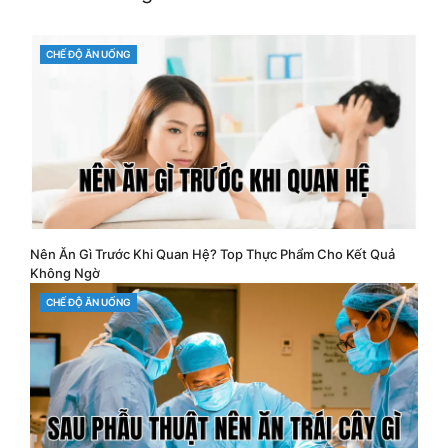
CATEGORIES
CHẾ ĐỘ ĂN UỐNG
Nên Ăn Gì Trước Khi Quan Hệ? Top Thực Phẩm Cho Kết Quả
Không Ngờ
CATEGORIES
CHẾ ĐỘ ĂN UỐNG