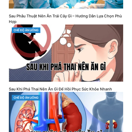
Sau Phẫu Thuật Nên Ăn Trái Cây Gì – Hướng Dẫn Lựa Chọn Phù
Hợp
CATEGORIES
CHẾ ĐỘ ĂN UỐNG
Sau Khi Phá Thai Nên Ăn Gì Để Hồi Phục Sức Khỏe Nhanh
CATEGORIES
CHẾ ĐỘ ĂN UỐNG