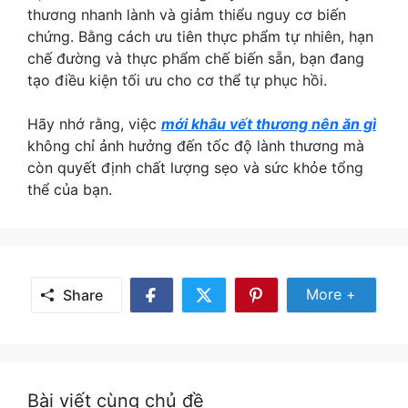
thương nhanh lành và giảm thiểu nguy cơ biến
chứng. Bằng cách ưu tiên thực phẩm tự nhiên, hạn
chế đường và thực phẩm chế biến sẵn, bạn đang
tạo điều kiện tối ưu cho cơ thể tự phục hồi.
Hãy nhớ rằng, việc
mới khâu vết thương nên ăn gì
không chỉ ảnh hưởng đến tốc độ lành thương mà
còn quyết định chất lượng sẹo và sức khỏe tổng
thể của bạn.
Share Mor
More +
Share
Share
Share
Share
on
on
on
Facebook
Twitter
Pinterest
Bài viết cùng chủ đề