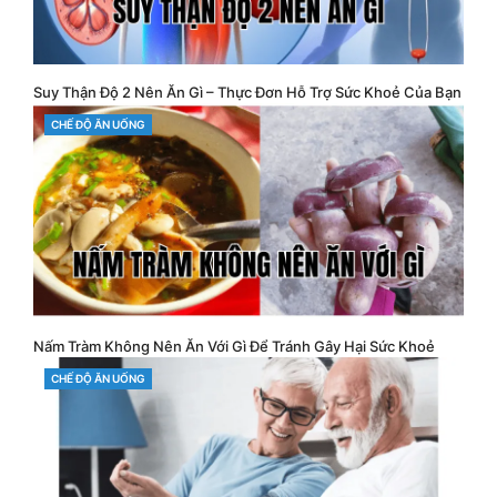
Suy Thận Độ 2 Nên Ăn Gì – Thực Đơn Hỗ Trợ Sức Khoẻ Của Bạn
CATEGORIES
CHẾ ĐỘ ĂN UỐNG
Nấm Tràm Không Nên Ăn Với Gì Để Tránh Gây Hại Sức Khoẻ
CATEGORIES
CHẾ ĐỘ ĂN UỐNG