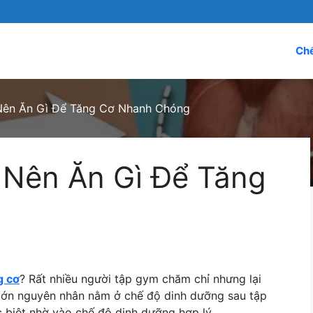
Chế
Nên Ăn Gì Để Tăng Cơ Nhanh Chóng
 Nên Ăn Gì Để Tăng
g cơ
? Rất nhiều người tập gym chăm chỉ nhưng lại
lớn nguyên nhân nằm ở chế độ dinh dưỡng sau tập
ác biệt nhờ vào chế độ dinh dưỡng hợp lý.