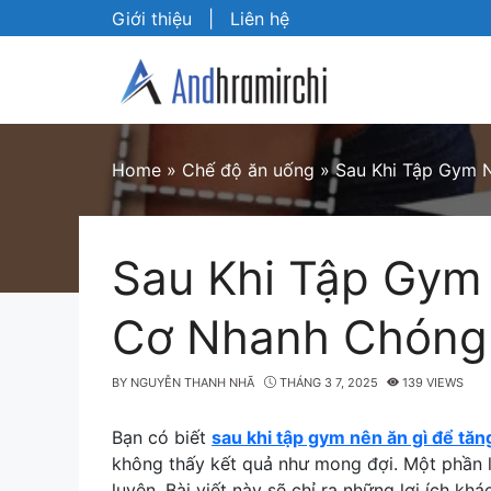
Skip
Giới thiệu
|
Liên hệ
to
content
Home
»
Chế độ ăn uống
»
Sau Khi Tập Gym 
Sau Khi Tập Gym
Cơ Nhanh Chóng
BY
NGUYỄN THANH NHÃ
THÁNG 3 7, 2025
139 VIEWS
Bạn có biết
sau khi tập gym nên ăn gì để tăn
không thấy kết quả như mong đợi. Một phần 
luyện. Bài viết này sẽ chỉ ra những lợi ích kh