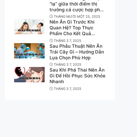
“lạ” giữa thời điểm thị
trường cá cược hợp pháp
bước vào giai đoạn nhạy
THÁNG MƯỜI MỘT 25, 2025
cảm
Nên Ăn Gì Trước Khi
Quan Hệ? Top Thực
Phẩm Cho Kết Quả
Không Ngờ
THÁNG 3 7, 2025
Sau Phẫu Thuật Nên Ăn
Trái Cây Gì – Hướng Dẫn
Lựa Chọn Phù Hợp
THÁNG 3 7, 2025
Sau Khi Phá Thai Nên Ăn
Gì Để Hồi Phục Sức Khỏe
Nhanh
THÁNG 3 7, 2025