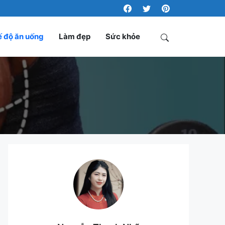
 độ ăn uống
Làm đẹp
Sức khỏe
Search