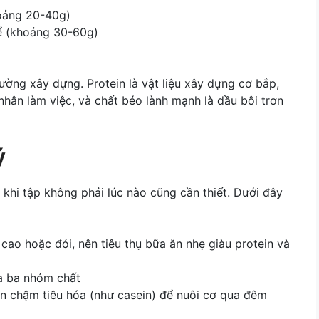
hoảng 20-40g)
hể (khoảng 30-60g)
ờng xây dựng. Protein là vật liệu xây dựng cơ bắp,
hân làm việc, và chất béo lành mạnh là dầu bôi trơn
ý
 khi tập không phải lúc nào cũng cần thiết. Dưới đây
ao hoặc đói, nên tiêu thụ bữa ăn nhẹ giàu protein và
ữa ba nhóm chất
in chậm tiêu hóa (như casein) để nuôi cơ qua đêm