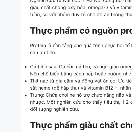
Nghiên cứu từ Đại học Y Hà Nội công bố thá
giàu chất chống oxy hóa, omega-3 và vitamin
tuần, so với nhóm duy trì chế độ ăn thông th
Thực phẩm có nguồn pro
Protein là nền tảng cho quá trình phục hồi t
cần ưu tiên:
Cá biển sâu: Cá hồi, cá thu, cá ngừ giàu ome
Nên chế biến bằng cách hấp hoặc nướng nhẹ
Thịt nạc từ gia cầm và động vật ăn cỏ: Ưu tiên
sắt heme (dễ hấp thu) và vitamin B12 – “nhân
Trứng: Chứa choline hỗ trợ chức năng não và 
nhược. Một nghiên cứu cho thấy tiêu thụ 1-2
đối tượng nghiên cứu.
Thực phẩm giàu chất ch