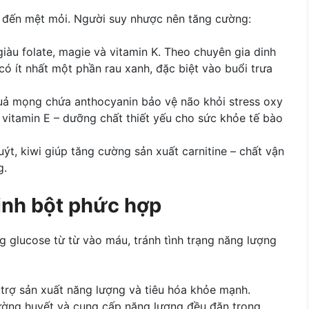
n đến mệt mỏi. Người suy nhược nên tăng cường:
 giàu folate, magie và vitamin K. Theo chuyên gia dinh
ó ít nhất một phần rau xanh, đặc biệt vào buổi trưa
 quả mọng chứa anthocyanin bảo vệ não khỏi stress oxy
vitamin E – dưỡng chất thiết yếu cho sức khỏe tế bào
t, kiwi giúp tăng cường sản xuất carnitine – chất vận
g.
inh bột phức hợp
 glucose từ từ vào máu, tránh tình trạng năng lượng
 trợ sản xuất năng lượng và tiêu hóa khỏe mạnh.
ường huyết và cung cấp năng lượng đều đặn trong