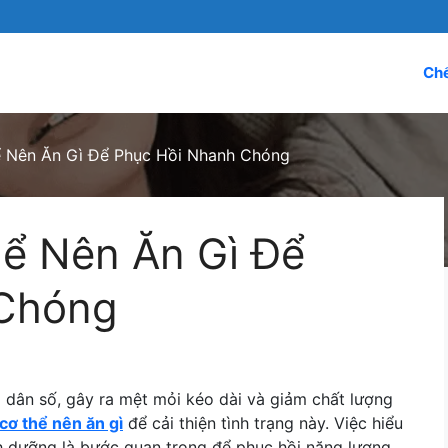
Chế
 Nên Ăn Gì Để Phục Hồi Nhanh Chóng
ể Nên Ăn Gì Để
 Chóng
dân số, gây ra mệt mỏi kéo dài và giảm chất lượng
cơ thể nên ăn gì
để cải thiện tình trạng này. Việc hiểu
h dưỡng là bước quan trọng để phục hồi năng lượng.