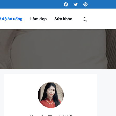
 độ ăn uống
Làm đẹp
Sức khỏe
Search