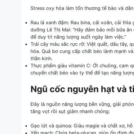
Stress oxy hóa làm tổn thương tế bào và dẫ
Rau lá xanh đậm: Rau bina, cải xoăn, cải thìa
dưỡng Lê Thị Mai: “Hãy đảm bảo mỗi bữa ăn c
để duy trì năng lượng suốt ngày làm việc.”
Trái cây màu sắc rực rỡ: Việt quất, dâu tây,
hóa. Quả bơ cung cấp chất béo lành mạnh và 
thần kinh.
Thực phẩm giàu vitamin C: Ớt chuông, cam quý
chuyển chất béo vào ty thể để tạo năng lượn
Ngũ cốc nguyên hạt và t
Đây là nguồn năng lượng bền vững, giải phóng
tăng vọt rồi sụt giảm nhanh chóng:
Gạo lứt và quinoa: Giàu magie và chất xơ, hỗ
Yến mạch: Chứa beta-glucan, giúp ổn định đ