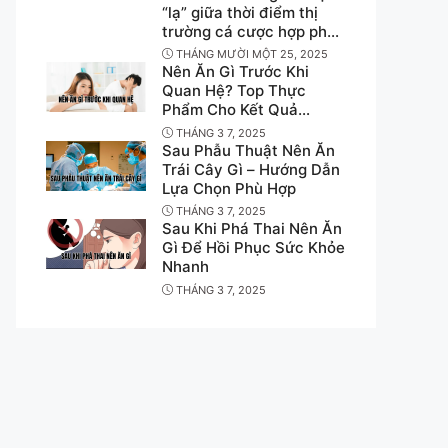
“lạ” giữa thời điểm thị
trường cá cược hợp pháp
bước vào giai đoạn nhạy
THÁNG MƯỜI MỘT 25, 2025
cảm
Nên Ăn Gì Trước Khi
Quan Hệ? Top Thực
Phẩm Cho Kết Quả
Không Ngờ
THÁNG 3 7, 2025
Sau Phẫu Thuật Nên Ăn
Trái Cây Gì – Hướng Dẫn
Lựa Chọn Phù Hợp
THÁNG 3 7, 2025
Sau Khi Phá Thai Nên Ăn
Gì Để Hồi Phục Sức Khỏe
Nhanh
THÁNG 3 7, 2025