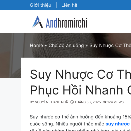
Skip
Giới thiệu
|
Liên hệ
to
content
Home
»
Chế độ ăn uống
»
Suy Nhược Cơ Thể
Suy Nhược Cơ Th
Phục Hồi Nhanh
BY
NGUYỄN THANH NHÃ
THÁNG 3 7, 2025
124 VIEWS
Suy nhược cơ thể ảnh hưởng đến khoảng 15% 
cuộc sống. Nhiều người thắc mắc
suy nhược 
rõ về các nhóm thực phẩm phù hợp, giàu din