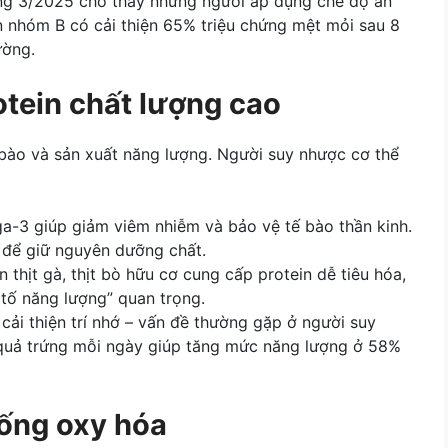
ng 3/2025 cho thấy những người áp dụng chế độ ăn
 nhóm B có cải thiện 65% triệu chứng mệt mỏi sau 8
ường.
tein chất lượng cao
ế bào và sản xuất năng lượng. Người suy nhược cơ thể
ga-3 giúp giảm viêm nhiễm và bảo vệ tế bào thần kinh.
 để giữ nguyên dưỡng chất.
 thịt gà, thịt bò hữu cơ cung cấp protein dễ tiêu hóa,
 tố năng lượng” quan trọng.
cải thiện trí nhớ – vấn đề thường gặp ở người suy
 quả trứng mỗi ngày giúp tăng mức năng lượng ở 58%
ống oxy hóa