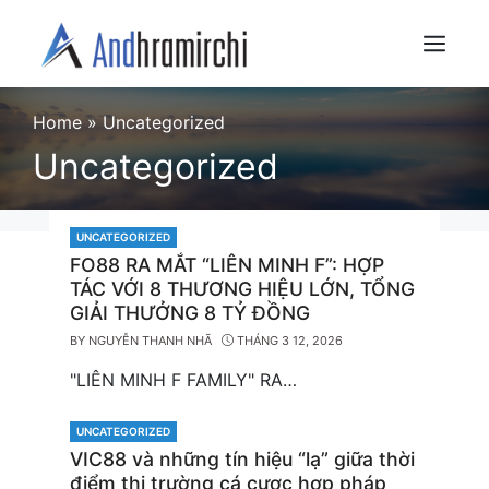
Skip
to
Menu
content
Home
»
Uncategorized
Uncategorized
CATEGORIES
UNCATEGORIZED
FO88 RA MẮT “LIÊN MINH F”: HỢP
TÁC VỚI 8 THƯƠNG HIỆU LỚN, TỔNG
GIẢI THƯỞNG 8 TỶ ĐỒNG
BY
NGUYỄN THANH NHÃ
THÁNG 3 12, 2026
"LIÊN MINH F FAMILY" RA…
CATEGORIES
UNCATEGORIZED
VIC88 và những tín hiệu “lạ” giữa thời
điểm thị trường cá cược hợp pháp