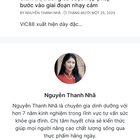
bước vào giai đoạn nhạy cảm
BY
NGUYỄN THANH NHÃ
THÁNG MƯỜI MỘT 25, 2025
VIC88 xuất hiện dày đặc…
Nguyễn Thanh Nhã
Nguyễn Thanh Nhã là chuyên gia dinh dưỡng với
hơn 7 năm kinh nghiệm trong lĩnh vực tư vấn sức
khỏe gia đình. Chị tâm huyết chia sẻ kiến thức
giúp mọi người nâng cao chất lượng sống qua
thực phẩm hằng ngày.