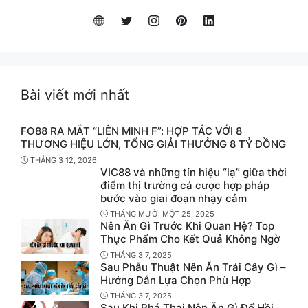
Bài viết mới nhất
FO88 RA MẮT “LIÊN MINH F”: HỢP TÁC VỚI 8
THƯƠNG HIỆU LỚN, TỔNG GIẢI THƯỞNG 8 TỶ ĐỒNG
THÁNG 3 12, 2026
VIC88 và những tín hiệu “lạ” giữa thời
điểm thị trường cá cược hợp pháp
bước vào giai đoạn nhạy cảm
THÁNG MƯỜI MỘT 25, 2025
Nên Ăn Gì Trước Khi Quan Hệ? Top
Thực Phẩm Cho Kết Quả Không Ngờ
THÁNG 3 7, 2025
Sau Phẫu Thuật Nên Ăn Trái Cây Gì –
Hướng Dẫn Lựa Chọn Phù Hợp
THÁNG 3 7, 2025
Sau Khi Phá Thai Nên Ăn Gì Để Hồi